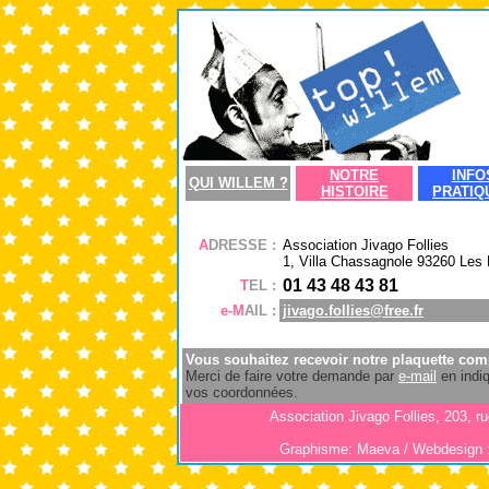
NOTRE
INFO
QUI
WILLEM ?
HISTOIRE
PRATIQ
A
DRESSE :
Association Jivago Follies
1, Villa Chassagnole 93260 Les 
01 43 48 43 81
T
EL :
e-M
AIL :
jivago.follies@free.fr
Vous souhaitez recevoir notre plaquette com
Merci de faire votre demande par
e-mail
en indiq
vos coordonnées.
Association Jivago Follies,
203, ru
Graphisme: Maeva / Webdesign 