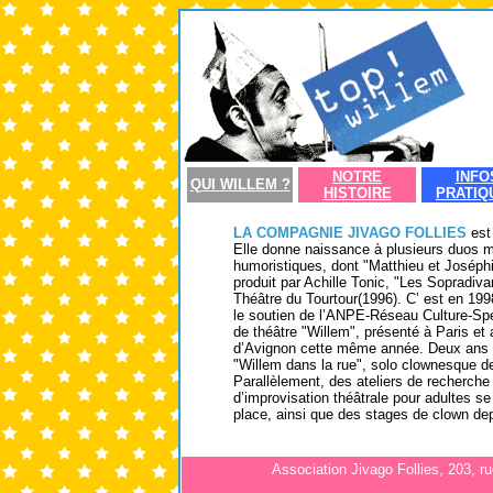
NOTRE
INFO
QUI
WILLEM ?
HISTOIRE
PRATIQ
LA COMPAGNIE JIVAGO FOLLIES
est
Elle donne naissance à plusieurs duos 
humoristiques, dont "Matthieu et Joséph
produit par Achille Tonic, "Les Sopradiva
Théâtre du Tourtour(1996). C’ est en 199
le soutien de l’ANPE-Réseau Culture-Spe
de théâtre "Willem", présenté à Paris et 
d’Avignon cette même année. Deux ans p
"Willem dans la rue", solo clownesque de
Parallèlement, des ateliers de recherche
d’improvisation théâtrale pour adultes s
place, ainsi que des stages de clown de
Association Jivago Follies,
203, ru